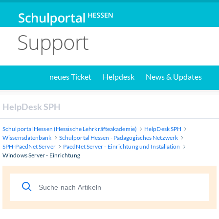
Support
neues Ticket
Helpdesk
News & Updates
HelpDesk SPH
Schulportal Hessen (Hessische Lehrkräfteakademie)
HelpDesk SPH
Wissensdatenbank
Schulportal Hessen - Pädagogisches Netzwerk
SPH-PaedNet Server
PaedNet Server - Einrichtung und Installation
Windows Server - Einrichtung