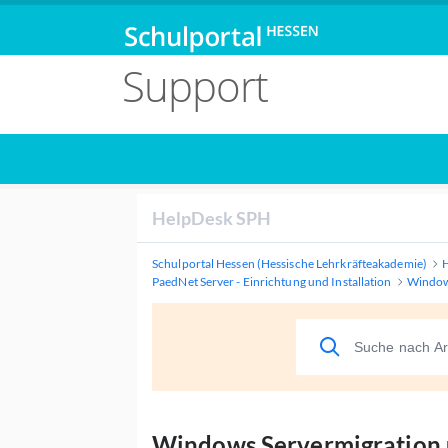
Support
HelpDesk SPH
Schulportal Hessen (Hessische Lehrkräfteakademie)
PaedNet Server - Einrichtung und Installation
Windows
Windows Servermigration 