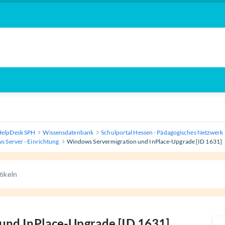
HelpDesk SPH
Wissensdatenbank
Schulportal Hessen - Pädagogisches Netzwerk
 Server - Einrichtung
Windows Servermigration und InPlace-Upgrade [ID 1631]
und InPlace-Upgrade [ID 1631]