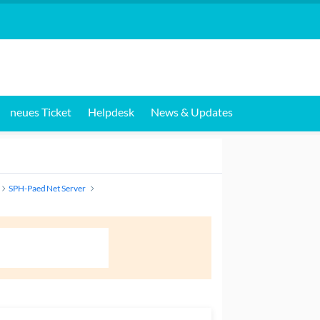
neues Ticket
Helpdesk
News & Updates
SPH-PaedNet Server