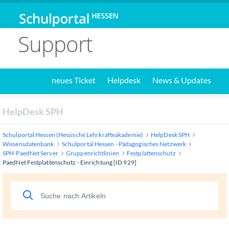
Support
neues Ticket
Helpdesk
News & Updates
HelpDesk SPH
Schulportal Hessen (Hessische Lehrkräfteakademie)
HelpDesk SPH
Wissensdatenbank
Schulportal Hessen - Pädagogisches Netzwerk
SPH-PaedNet Server
Gruppenrichtlinien
Festplattenschutz
PaedNet Festplattenschutz - Einrichtung [ID 929]