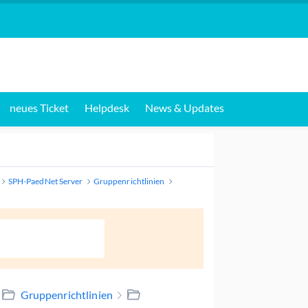
neues Ticket
Helpdesk
News & Updates
SPH-PaedNet Server
Gruppenrichtlinien
Gruppenrichtlinien