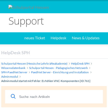
Support
neues Ticket
Helpdesk
News & Updates
HelpDesk SPH
Schulportal Hessen (Hessische Lehrkräfteakademie)
HelpDesk SPH
Wissensdatenbank
Schulportal Hessen - Pädagogisches Netzwerk
SPH-PaedNet Server
PaedNet Server - Einrichtung und Installation
Adminmodul
Adminmodul startet mit Fehler: Es fehlen VNC-Komponenten [ID 761]