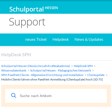
Support
neues Ticket
Helpdesk
News & Updates
HelpDesk SPH
Schulportal Hessen (Hessische Lehrkräfteakademie)
HelpDesk SPH
Wissensdatenbank
Schulportal Hessen - Pädagogisches Netzwerk
SPH-PaedNet Clients - Allgemeine Einrichtung und Installation
Clientupdate
Mobile Clients fahren ohne PaedNet-Anmeldung (Clientupdate) hoch [ID 75]