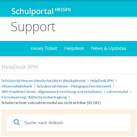
Support
neues Ticket
Helpdesk
News & Updates
HelpDesk SPH
Schulportal Hessen (Hessische Lehrkräfteakademie)
HelpDesk SPH
Wissensdatenbank
Schulportal Hessen - Pädagogisches Netzwerk
SPH-PaedNet Clients - Allgemeine Einrichtung und Installation
Lehrermodul
Fernsteuerung / Bildschirmübertragung
Schülerrechner vom Lehrermodul aus nicht sichtbar [ID 181]