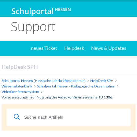
Support
neues Ticket
Helpdesk
News & Updates
HelpDesk SPH
Schulportal Hessen (Hessische Lehrkräfteakademie)
HelpDesk SPH
Wissensdatenbank
Schulportal Hessen - Pädagogische Organisation
Videokonferenzsystem
Voraussetzungen zur Nutzung des Videokonferenzsystems [ID 1306]