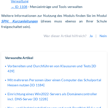
Verwaltung
→ ID 1108
- Menüeinträge und Tools verwalten
Weitere Informationen zur Nutzung des Moduls finden Sie im Modul
SPH: Kurzanleitungen
(dieses muss ebenso an Ihrer Schule
freigeschaltet sein).
War dieser Artikel hilfreich?
Ja
|
Nein
Verwandte Artikel
Vorbereiten und Durchführen von Klausuren und Tests [ID
439]
Mit mehreren Personen über einen Computer das Schulportal
Hessen nutzen [ID 1184]
Einrichtung eines Win2022-Servers als Domänencontroller
incl. DNS-Server [ID 1228]
Neu- und Updateinstallation von und nach PaedNet 10.1.x auf