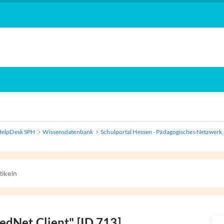
HelpDesk SPH
Wissensdatenbank
Schulportal Hessen - Pädagogisches Netzwerk
edNet Client" [ID 713]