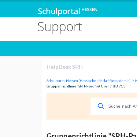
Support
HelpDesk SPH
Schulportal Hessen (Hessische Lehrkräfteakademie)
Gruppenrichtlinie "SPH-PaedNet Client" [ID 713]
Gruppenrichtlinie "SPH-Pa