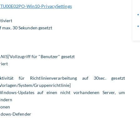
ß
TU00E02PO-Win10-PrivacySettings
iviert
uf max. 30 Sekunden gesetzt
NIS]
Vollzugriff für "Benutzer" gesetzt
riert
ktivität für Richtlinienverarbeitung auf 30sec. gesetzt
Vorlagen/System/Gruppenrichtlinie]
Windows-Updates auf einen nicht vorhandenen Server, um
indern
ionen
ndows-Defender