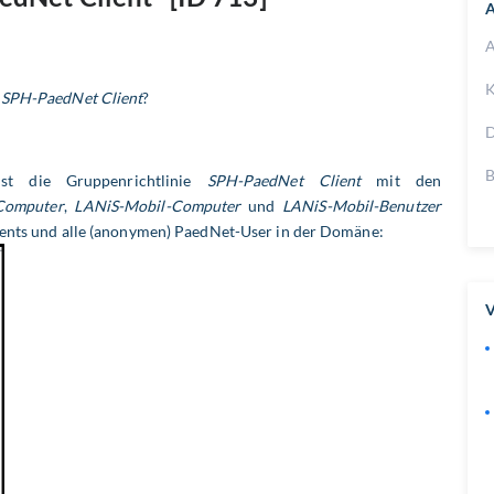
A
A
K
e
SPH-PaedNet Client
?
D
B
st die Gruppenrichtlinie
SPH-PaedNet Client
mit den
Computer
,
LANiS-Mobil-Computer
und
LANiS-Mobil-Benutzer
ients und alle (anonymen) PaedNet-User in der Domäne:
V