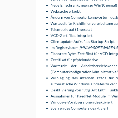
Neue Einschränkungen zu Win10 gemä
Websuche erlaubt
Ändern von Computerkennwörtern deakt
Wartezeit für Richtlinienverarbeitung a
Telemetrie auf (1) gesetzt
VCD-Zertifikat integriert
Clientupdate-Aufruf als Startup-Script
Im Registrybaum
[HKLM/SOFTWARE/LA
Elaborate Bytes Zertifikat für VCD integ
Zertifikat für pfptclouddrive
Wartezeit der Arbeitsbereichskonne
[ComputerkonfigurationAdministrative 
Verbiegung des internen Pfads für 
automatische Windows-Updates zu verh
Deaktivierung von "Strg-Alt-Entf"-Funkt
Ausnahmen für PaedNet-Module im Wi
Windows-Vorabversionen deaktiviert
Sperren des Computers deaktiviert