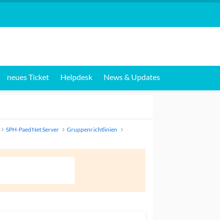
neues Ticket
Helpdesk
News & Updates
SPH-PaedNet Server
Gruppenrichtlinien