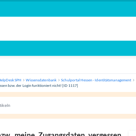
HelpDesk SPH
Wissensdatenbank
Schulportal Hessen - Identitätsmanagement
en bzw. der Login funktioniert nicht! [ID 1117]
bzw. meine Zugangsdaten vergessen