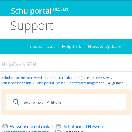
Support
neues Ticket
Helpdesk
News & Updates
HelpDesk SPH
Schulportal Hessen (Hessische Lehrkräfteakademie)
HelpDesk SPH
Wissensdatenbank
Schulportal Hessen - Identitätsmanagement
Allgemein
Wissensdatenbank
Schulportal Hessen -
Identitätsmanagement
Allgemein