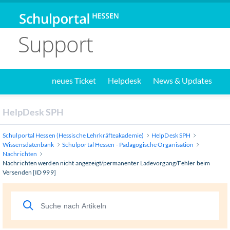
Support
neues Ticket
Helpdesk
News & Updates
HelpDesk SPH
Schulportal Hessen (Hessische Lehrkräfteakademie)
HelpDesk SPH
Wissensdatenbank
Schulportal Hessen - Pädagogische Organisation
Nachrichten
Nachrichten werden nicht angezeigt/permanenter Ladevorgang/Fehler beim
Versenden [ID 999]