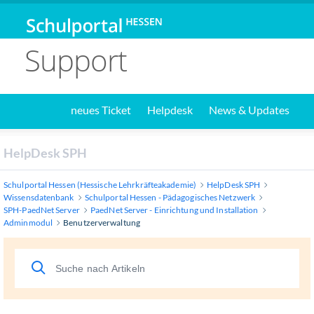
Support
neues Ticket
Helpdesk
News & Updates
HelpDesk SPH
Schulportal Hessen (Hessische Lehrkräfteakademie)
HelpDesk SPH
Wissensdatenbank
Schulportal Hessen - Pädagogisches Netzwerk
SPH-PaedNet Server
PaedNet Server - Einrichtung und Installation
Adminmodul
Benutzerverwaltung