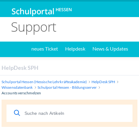
Support
neues Ticket
Helpdesk
News & Updates
HelpDesk SPH
Schulportal Hessen (Hessische Lehrkräfteakademie)
HelpDesk SPH
Wissensdatenbank
Schulportal Hessen - Bildungsserver
Accounts verschmelzen