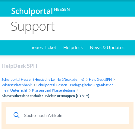
Support
neues Ticket
Helpdesk
News & Updates
HelpDesk SPH
Schulportal Hessen (Hessische Lehrkräfteakademie)
HelpDesk SPH
Wissensdatenbank
Schulportal Hessen - Pädagogische Organisation
mein Unterricht
Klassen und Klassenleitung
Klassenübersicht enthält zu viele Kursmappen [ID 819]