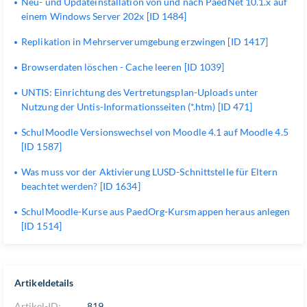
Neu- und Updateinstallation von und nach PaedNet 10.1.x auf
einem Windows Server 202x [ID 1484]
Replikation in Mehrserverumgebung erzwingen [ID 1417]
Browserdaten löschen - Cache leeren [ID 1039]
UNTIS: Einrichtung des Vertretungsplan-Uploads unter
Nutzung der Untis-Informationsseiten (*.htm) [ID 471]
SchulMoodle Versionswechsel von Moodle 4.1 auf Moodle 4.5
[ID 1587]
Was muss vor der Aktivierung LUSD-Schnittstelle für Eltern
beachtet werden? [ID 1634]
SchulMoodle-Kurse aus PaedOrg-Kursmappen heraus anlegen
[ID 1514]
Artikeldetails
Artikel-ID:
819