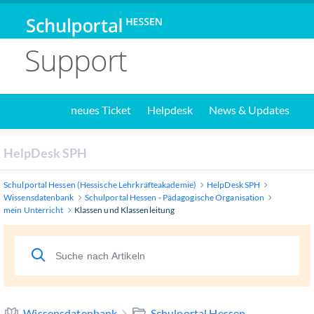
Support
neues Ticket
Helpdesk
News & Updates
HelpDesk SPH
Schulportal Hessen (Hessische Lehrkräfteakademie)
HelpDesk SPH
Wissensdatenbank
Schulportal Hessen - Pädagogische Organisation
mein Unterricht
Klassen und Klassenleitung
Wissensdatenbank
Schulportal Hessen -