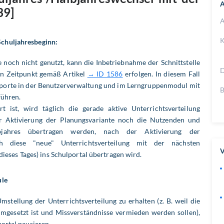
A
39]
A
K
chuljahresbeginn:
e noch nicht genutzt, kann die Inbetriebnahme der Schnittstelle
D
en Zeitpunkt gemäß Artikel
→ ID 1586
erfolgen. In diesem Fall
mporte in der Benutzerverwaltung und im Lerngruppenmodul mit
B
führen.
rt ist, wird täglich die gerade aktive Unterrichtsverteilung
er Aktivierung der Planungsvariante noch die Nutzenden und
jahres übertragen werden, nach der Aktivierung der
h diese "neue" Unterrichtsverteilung mit der nächsten
V
ieses Tages) ins Schulportal übertragen wird.
ule
stellung der Unterrichtsverteilung zu erhalten (z. B. weil die
umgesetzt ist und Missverständnisse vermieden werden sollen),
ortal pausieren.