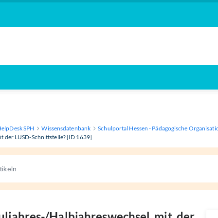
HelpDesk SPH
Wissensdatenbank
Schulportal Hessen - Pädagogische Organisati
t der LUSD-Schnittstelle? [ID 1639]
ljahres-/Halbjahreswechsel mit der