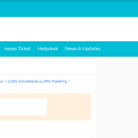
neues Ticket
Helpdesk
News & Updates
on
LUSD-Schnittstelle zu SPH-PaedOrg