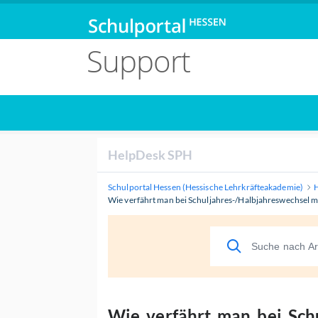
Support
HelpDesk SPH
Schulportal Hessen (Hessische Lehrkräfteakademie)
Wie verfährt man bei Schuljahres-/Halbjahreswechsel mi
Wie verfährt man bei Schu