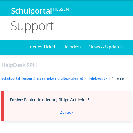
Support
neues Ticket
Helpdesk
News & Updates
HelpDesk SPH
Schulportal Hessen (Hessische Lehrkräfteakademie)
HelpDesk SPH
Fehler
Fehler:
Fehlende oder ungültige Artikelnr.!
Zurück