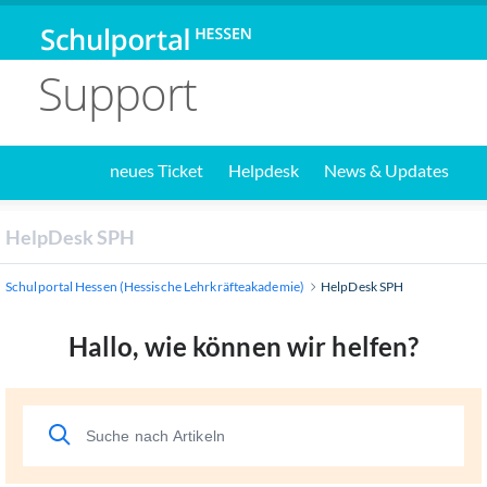
Support
neues Ticket
Helpdesk
News & Updates
HelpDesk SPH
Schulportal Hessen (Hessische Lehrkräfteakademie)
HelpDesk SPH
Hallo, wie können wir helfen?