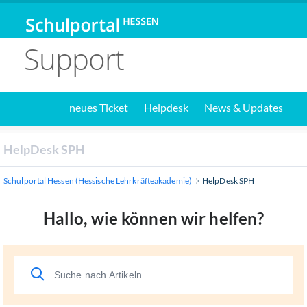
Support
neues Ticket
Helpdesk
News & Updates
HelpDesk SPH
Schulportal Hessen (Hessische Lehrkräfteakademie)
HelpDesk SPH
Hallo, wie können wir helfen?