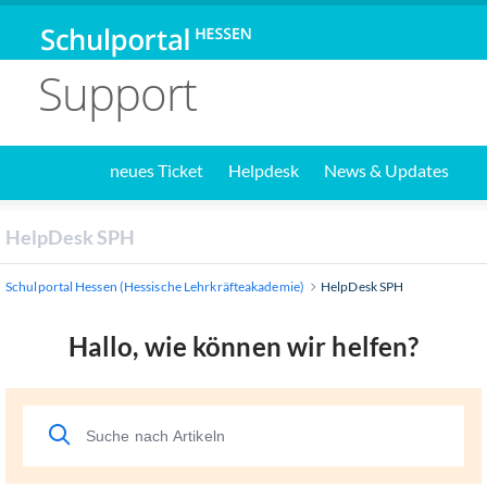
Support
neues Ticket
Helpdesk
News & Updates
HelpDesk SPH
Schulportal Hessen (Hessische Lehrkräfteakademie)
HelpDesk SPH
Hallo, wie können wir helfen?