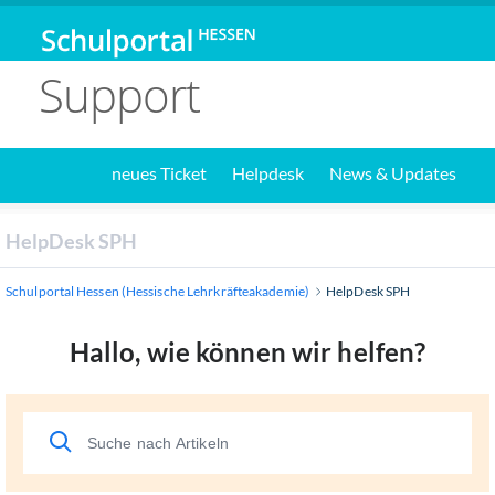
Support
neues Ticket
Helpdesk
News & Updates
HelpDesk SPH
Schulportal Hessen (Hessische Lehrkräfteakademie)
HelpDesk SPH
Hallo, wie können wir helfen?