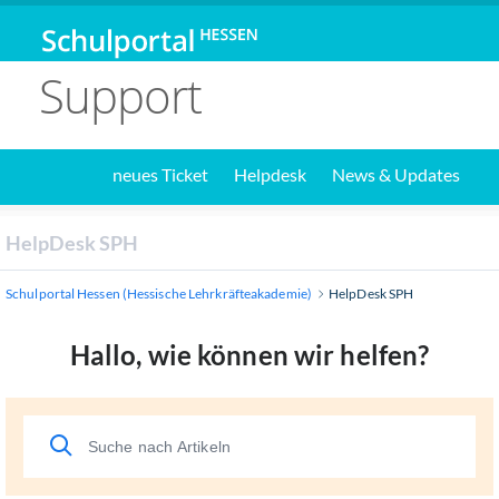
Support
neues Ticket
Helpdesk
News & Updates
HelpDesk SPH
Schulportal Hessen (Hessische Lehrkräfteakademie)
HelpDesk SPH
Hallo, wie können wir helfen?