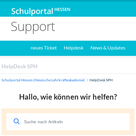
Support
neues Ticket
Helpdesk
News & Updates
HelpDesk SPH
Schulportal Hessen (Hessische Lehrkräfteakademie)
HelpDesk SPH
Hallo, wie können wir helfen?