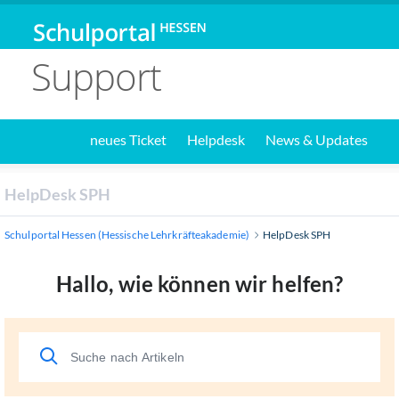
Support
neues Ticket
Helpdesk
News & Updates
HelpDesk SPH
Schulportal Hessen (Hessische Lehrkräfteakademie)
HelpDesk SPH
Hallo, wie können wir helfen?