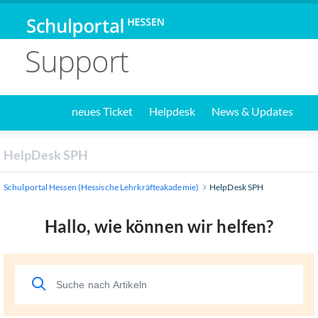
Support
neues Ticket
Helpdesk
News & Updates
HelpDesk SPH
Schulportal Hessen (Hessische Lehrkräfteakademie)
HelpDesk SPH
Hallo, wie können wir helfen?