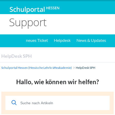
Support
neues Ticket
Helpdesk
News & Updates
HelpDesk SPH
Schulportal Hessen (Hessische Lehrkräfteakademie)
HelpDesk SPH
Hallo, wie können wir helfen?