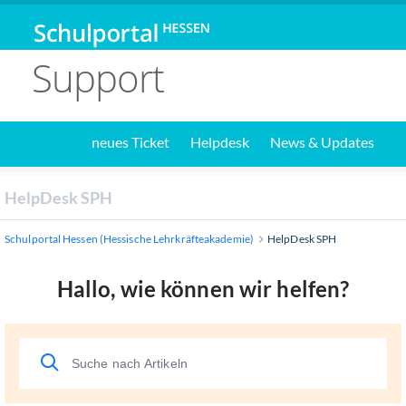
Support
neues Ticket
Helpdesk
News & Updates
HelpDesk SPH
Schulportal Hessen (Hessische Lehrkräfteakademie)
HelpDesk SPH
Hallo, wie können wir helfen?