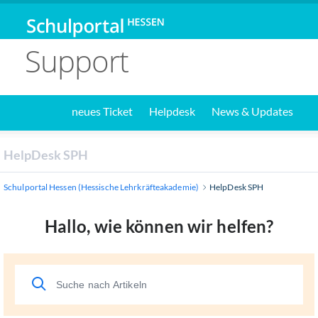
Support
neues Ticket
Helpdesk
News & Updates
HelpDesk SPH
Schulportal Hessen (Hessische Lehrkräfteakademie)
HelpDesk SPH
Hallo, wie können wir helfen?