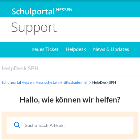
Support
neues Ticket
Helpdesk
News & Updates
HelpDesk SPH
Schulportal Hessen (Hessische Lehrkräfteakademie)
HelpDesk SPH
Hallo, wie können wir helfen?